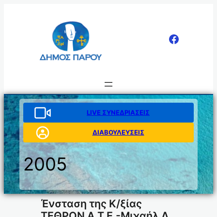
Μετάβαση
στο
περιεχόμενο
LIVE ΣΥΝΕΔΡΙΑΣΕΙΣ
ΔΙΑΒΟΥΛΕΥΣΕΙΣ
2005
Ένσταση της Κ/ξίας
ΤΕΘΡΟΝ Α.Τ.Ε.-Μιχαήλ Δ.