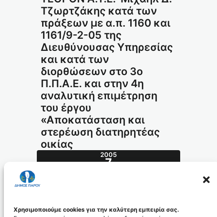
Τζωρτζάκης κατά των
πράξεων με α.π. 1160 και
1161/9-2-05 της
Διευθύνουσας Υπηρεσίας
και κατά των
διορθώσεων στο 3ο
Π.Π.Α.Ε. και στην 4η
αναλυτική επιμέτρηση
του έργου
«Αποκατάσταση και
στερέωση διατηρητέας
οικίας
2005
7
ΜΑΡ
101.2005_id313
Χρησιμοποιούμε cookies για την καλύτερη εμπειρία σας.