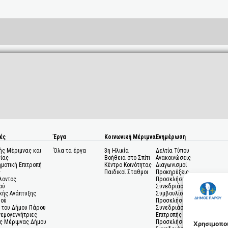
ές
Έργα
Κοινωνική Μέριμνα
Ενημέρωση
ής Μέριμνας και
Όλα τα έργα
3η Ηλικία
Δελτία Τύπου
ίας
Βοήθεια στο Σπίτι
Ανακοινώσεις
ημοτική Επιτροπή
Κέντρο Κοινότητας
Διαγωνισμοί
ς
Παιδικοί Σταθμοι
Προκηρύξεις
λοντος
Προσκλήσεις σε
ού
Συνεδριάσεις Δημοτικού
κής Ανάπτυξης
Συμβουλίου
μού
Προσκλήσεις σε
 του Δήμου Πάρου
Συνεδριάσεις Δημοτικής
Ανεμογεννήτριες
Επιτροπής
ς Μέριμνας Δήμου
Προσκλήσεις σε
Χρησιμοποι