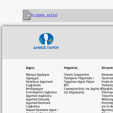
51.2005_id330
Δήμος
Υπηρεσίες
Επιτροπ
Μήνυμα Δημάρχου
Γενικός Γραμματέας
Κοινωνικ
Δήμαρχος
Τηλέφωνα Υπηρεσιών /
Προστασ
Πρόεδρος Δημοτικού
Τμημάτων Δήμου Πάρου
Ενιαία Δ
Συμβουλίου
ΚΕΠ
Παιδεία
Αντιδήμαρχοι
Συμπαραστάτης του Δημότη &
Περιβάλ
Εντεταλμένοι Σύμβουλοι
της Επιχείρησης
Πολιτισμ
Δημοτικό συμβούλιο
Τουριστι
Δημοτική Επιτροπή
Αθλητισ
Δημοτικά Κοινοτικά
Επιτροπή
Συμβούλια
για τις 
Νομικά Πρόσωπα Δήμου –
Αγροτική