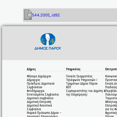
544.2005_id92
Δήμος
Υπηρεσίες
Επιτροπ
Μήνυμα Δημάρχου
Γενικός Γραμματέας
Κοινωνικ
Δήμαρχος
Τηλέφωνα Υπηρεσιών /
Προστασ
Πρόεδρος Δημοτικού
Τμημάτων Δήμου Πάρου
Ενιαία Δ
Συμβουλίου
ΚΕΠ
Παιδεία
Αντιδήμαρχοι
Συμπαραστάτης του Δημότη &
Περιβάλ
Εντεταλμένοι Σύμβουλοι
της Επιχείρησης
Πολιτισμ
Δημοτικό συμβούλιο
Τουριστι
Δημοτική Επιτροπή
Αθλητισ
Δημοτικά Κοινοτικά
Επιτροπή
Συμβούλια
για τις 
Νομικά Πρόσωπα Δήμου –
Αγροτική
Δημοτικές Επιχειρήσεις
Πάρου