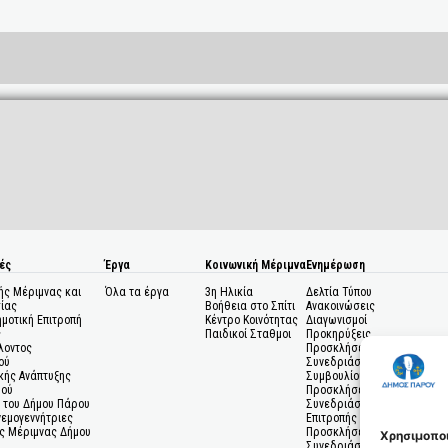
ές
Έργα
Κοινωνική Μέριμνα
Ενημέρωση
ής Μέριμνας και
Όλα τα έργα
3η Ηλικία
Δελτία Τύπου
ίας
Βοήθεια στο Σπίτι
Ανακοινώσεις
ημοτική Επιτροπή
Κέντρο Κοινότητας
Διαγωνισμοί
ς
Παιδικοί Σταθμοι
Προκηρύξεις
λοντος
Προσκλήσεις σε
ού
Συνεδριάσεις Δημοτικού
κής Ανάπτυξης
Συμβουλίου
μού
Προσκλήσεις σε
 του Δήμου Πάρου
Συνεδριάσεις Δημοτικής
Ανεμογεννήτριες
Επιτροπής
ς Μέριμνας Δήμου
Προσκλήσεις σε
Χρησιμοποι
Συνεδριάσεις Δημοτικών