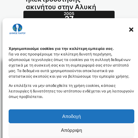
ακινήτου στην Αλυκή
2005
27
ΙΟΎΛ
347.2005_id194
Χρησιμοποιούμε cookies για την καλύτερη εμπειρία σας.
Για να σας προσφέρουμε την καλύτερη δυνατή περιήγηση,
αξιοποιούμε τεχνολογίες όπως τα cookies για τη συλλογή δεδομένων
σχετικά με τη συσκευή σας και τη συμπεριφορά σας στον ιστότοπό
μας. Τα δεδομένα αυτά χρησιμοποιούνται αποκλειστικά για
στατιστικούς σκοπούς και για να βελτιώσουμε την εμπειρία χρήσης.
Facebo
Αν επιλέξετε να μην αποδεχθείτε τη χρήση cookies, κάποιες
λειτουργίες ή δυνατότητες του ιστότοπου ενδέχεται να μη λειτουργούν
όπως προβλέπεται.
NEWSLETTER
Αποδοχή
Απόρριψη
Όροι χρήσης
Δήλωση Προσβασιμότητας