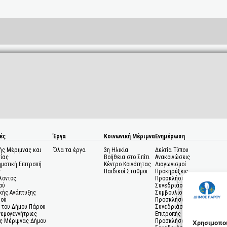
ές
Έργα
Κοινωνική Μέριμνα
Ενημέρωση
ής Μέριμνας και
Όλα τα έργα
3η Ηλικία
Δελτία Τύπου
ίας
Βοήθεια στο Σπίτι
Ανακοινώσεις
ημοτική Επιτροπή
Κέντρο Κοινότητας
Διαγωνισμοί
ς
Παιδικοί Σταθμοι
Προκηρύξεις
λοντος
Προσκλήσεις σε
ού
Συνεδριάσεις Δημοτικού
κής Ανάπτυξης
Συμβουλίου
μού
Προσκλήσεις σε
 του Δήμου Πάρου
Συνεδριάσεις Δημοτικής
Ανεμογεννήτριες
Επιτροπής
ς Μέριμνας Δήμου
Προσκλήσεις σε
Χρησιμοποι