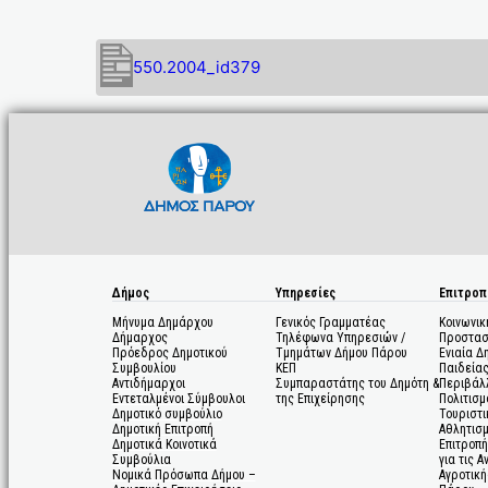
550.2004_id379
Δήμος
Υπηρεσίες
Επιτροπ
Μήνυμα Δημάρχου
Γενικός Γραμματέας
Κοινωνικ
Δήμαρχος
Τηλέφωνα Υπηρεσιών /
Προστασ
Πρόεδρος Δημοτικού
Τμημάτων Δήμου Πάρου
Ενιαία Δ
Συμβουλίου
ΚΕΠ
Παιδεία
Αντιδήμαρχοι
Συμπαραστάτης του Δημότη &
Περιβάλ
Εντεταλμένοι Σύμβουλοι
της Επιχείρησης
Πολιτισμ
Δημοτικό συμβούλιο
Τουριστι
Δημοτική Επιτροπή
Αθλητισ
Δημοτικά Κοινοτικά
Επιτροπή
Συμβούλια
για τις 
Νομικά Πρόσωπα Δήμου –
Αγροτική