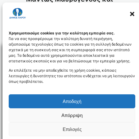
Αλυγαριάς Παροικίας
2004
28
ΙΑΝ
Χρησιμοποιούμε cookies για την καλύτερη εμπειρία σας.
Για να σας προσφέρουμε την καλύτερη δυνατή περιήγηση,
αξιοποιούμε τεχνολογίες όπως τα cookies για τη συλλογή δεδομένων
σχετικά με τη συσκευή σας και τη συμπεριφορά σας στον ιστότοπό
μας. Τα δεδομένα αυτά χρησιμοποιούνται αποκλειστικά για
στατιστικούς σκοπούς και για να βελτιώσουμε την εμπειρία χρήσης.
Facebo
Αν επιλέξετε να μην αποδεχθείτε τη χρήση cookies, κάποιες
λειτουργίες ή δυνατότητες του ιστότοπου ενδέχεται να μη λειτουργούν
όπως προβλέπεται.
NEWSLETTER
Αποδοχή
Απόρριψη
Όροι χρήσης
Δήλωση Προσβασιμότητας
Δήμος Πάρου
Επιλογές
Designed and developed by
Gloman
©
2026