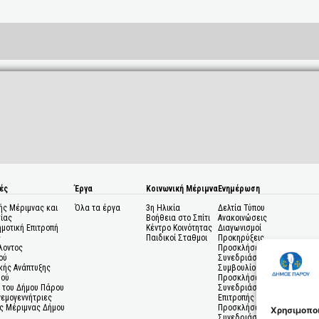
ές
Έργα
Κοινωνική Μέριμνα
Ενημέρωση
ής Μέριμνας και
Όλα τα έργα
3η Ηλικία
Δελτία Τύπου
ίας
Βοήθεια στο Σπίτι
Ανακοινώσεις
ημοτική Επιτροπή
Κέντρο Κοινότητας
Διαγωνισμοί
ς
Παιδικοί Σταθμοι
Προκηρύξεις
λοντος
Προσκλήσεις σε
ού
Συνεδριάσεις Δημοτικού
κής Ανάπτυξης
Συμβουλίου
μού
Προσκλήσεις σε
 του Δήμου Πάρου
Συνεδριάσεις Δημοτικής
Ανεμογεννήτριες
Επιτροπής
ς Μέριμνας Δήμου
Προσκλήσεις σε
Χρησιμοποι
Συνεδριάσεις Δημοτικών