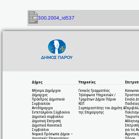
300.2004_id537
Δήμος
Υπηρεσίες
Επιτροπ
Μήνυμα Δημάρχου
Γενικός Γραμματέας
Κοινωνικ
Δήμαρχος
Τηλέφωνα Υπηρεσιών /
Προστασ
Πρόεδρος Δημοτικού
Τμημάτων Δήμου Πάρου
Ενιαία Δ
Συμβουλίου
ΚΕΠ
Παιδεία
Αντιδήμαρχοι
Συμπαραστάτης του Δημότη &
Περιβάλ
Εντεταλμένοι Σύμβουλοι
της Επιχείρησης
Πολιτισμ
Δημοτικό συμβούλιο
Τουριστι
Δημοτική Επιτροπή
Αθλητισ
Δημοτικά Κοινοτικά
Επιτροπή
Συμβούλια
για τις 
Νομικά Πρόσωπα Δήμου –
Αγροτική
Δημοτικές Επιχειρήσεις
Πάρου