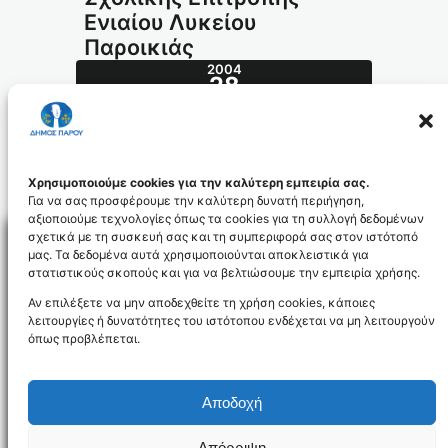
Ενιαίου Λυκείου
Παροικιάς
2004
28
ΙΟΎΛ
324.2004_id513
Χρησιμοποιούμε cookies για την καλύτερη εμπειρία σας.
Για να σας προσφέρουμε την καλύτερη δυνατή περιήγηση,
αξιοποιούμε τεχνολογίες όπως τα cookies για τη συλλογή δεδομένων
σχετικά με τη συσκευή σας και τη συμπεριφορά σας στον ιστότοπό
μας. Τα δεδομένα αυτά χρησιμοποιούνται αποκλειστικά για
στατιστικούς σκοπούς και για να βελτιώσουμε την εμπειρία χρήσης.
Facebo
Αν επιλέξετε να μην αποδεχθείτε τη χρήση cookies, κάποιες
λειτουργίες ή δυνατότητες του ιστότοπου ενδέχεται να μη λειτουργούν
όπως προβλέπεται.
NEWSLETTER
Αποδοχή
Απόρριψη