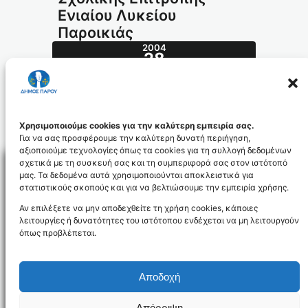
Ενιαίου Λυκείου
Παροικιάς
2004
28
ΙΟΎΛ
324.2004_id513
Χρησιμοποιούμε cookies για την καλύτερη εμπειρία σας.
Για να σας προσφέρουμε την καλύτερη δυνατή περιήγηση,
αξιοποιούμε τεχνολογίες όπως τα cookies για τη συλλογή δεδομένων
σχετικά με τη συσκευή σας και τη συμπεριφορά σας στον ιστότοπό
μας. Τα δεδομένα αυτά χρησιμοποιούνται αποκλειστικά για
στατιστικούς σκοπούς και για να βελτιώσουμε την εμπειρία χρήσης.
Facebo
Αν επιλέξετε να μην αποδεχθείτε τη χρήση cookies, κάποιες
λειτουργίες ή δυνατότητες του ιστότοπου ενδέχεται να μη λειτουργούν
όπως προβλέπεται.
NEWSLETTER
Αποδοχή
Απόρριψη