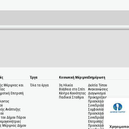
ές
Έργα
Κοινωνική Μέριμνα
Ενημέρωση
ής Μέριμνας και
Όλα τα έργα
3η Ηλικία
Δελτία Τύπου
ίας
Βοήθεια στο Σπίτι
Ανακοινώσεις
ημοτική Επιτροπή
Κέντρο Κοινότητας
Διαγωνισμοί
ς
Παιδικοί Σταθμοι
Προκηρύξεις
λοντος
Προσκλήσεις σε
ού
Συνεδριάσεις Δημοτικού
κής Ανάπτυξης
Συμβουλίου
μού
Προσκλήσεις σε
 του Δήμου Πάρου
Συνεδριάσεις Δημοτικής
Ανεμογεννήτριες
Επιτροπής
ς Μέριμνας Δήμου
Προσκλήσεις σε
Χρησιμοποι