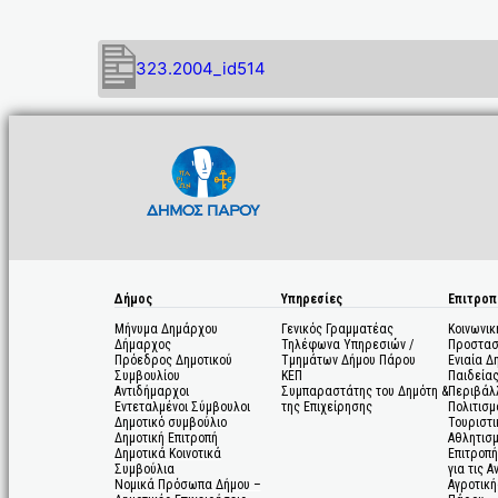
323.2004_id514
Δήμος
Υπηρεσίες
Επιτροπ
Μήνυμα Δημάρχου
Γενικός Γραμματέας
Κοινωνικ
Δήμαρχος
Τηλέφωνα Υπηρεσιών /
Προστασ
Πρόεδρος Δημοτικού
Τμημάτων Δήμου Πάρου
Ενιαία Δ
Συμβουλίου
ΚΕΠ
Παιδεία
Αντιδήμαρχοι
Συμπαραστάτης του Δημότη &
Περιβάλ
Εντεταλμένοι Σύμβουλοι
της Επιχείρησης
Πολιτισμ
Δημοτικό συμβούλιο
Τουριστι
Δημοτική Επιτροπή
Αθλητισ
Δημοτικά Κοινοτικά
Επιτροπή
Συμβούλια
για τις 
Νομικά Πρόσωπα Δήμου –
Αγροτική