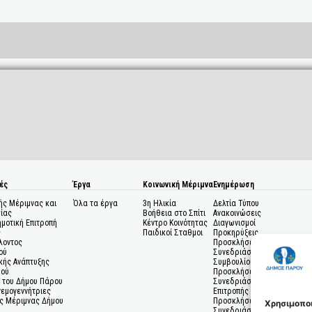
ές
Έργα
Κοινωνική Μέριμνα
Ενημέρωση
ής Μέριμνας και
Όλα τα έργα
3η Ηλικία
Δελτία Τύπου
ίας
Βοήθεια στο Σπίτι
Ανακοινώσεις
ημοτική Επιτροπή
Κέντρο Κοινότητας
Διαγωνισμοί
ς
Παιδικοί Σταθμοι
Προκηρύξεις
λοντος
Προσκλήσεις σε
ού
Συνεδριάσεις Δημοτικού
κής Ανάπτυξης
Συμβουλίου
μού
Προσκλήσεις σε
 του Δήμου Πάρου
Συνεδριάσεις Δημοτικής
Ανεμογεννήτριες
Επιτροπής
ς Μέριμνας Δήμου
Προσκλήσεις σε
Χρησιμοποι
Συνεδριάσεις Δημοτικών