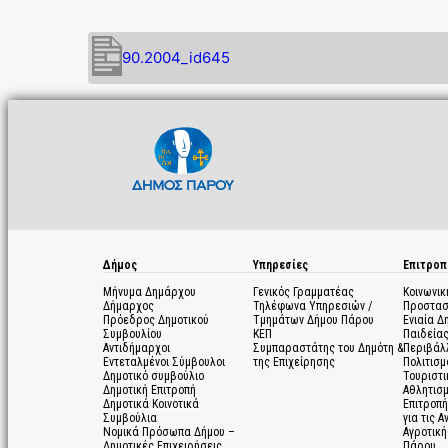
90.2004_id645
Δήμος
Υπηρεσίες
Επιτροπ
Μήνυμα Δημάρχου
Γενικός Γραμματέας
Κοινωνικ
Δήμαρχος
Τηλέφωνα Υπηρεσιών /
Προστασ
Πρόεδρος Δημοτικού
Τμημάτων Δήμου Πάρου
Ενιαία Δ
Συμβουλίου
ΚΕΠ
Παιδεία
Αντιδήμαρχοι
Συμπαραστάτης του Δημότη &
Περιβάλ
Εντεταλμένοι Σύμβουλοι
της Επιχείρησης
Πολιτισμ
Δημοτικό συμβούλιο
Τουριστι
Δημοτική Επιτροπή
Αθλητισ
Δημοτικά Κοινοτικά
Επιτροπή
Συμβούλια
για τις 
Νομικά Πρόσωπα Δήμου –
Αγροτική
Δημοτικές Επιχειρήσεις
Πάρου