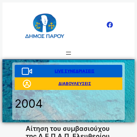
Μετάβαση
στο
περιεχόμενο
LIVE ΣΥΝΕΔΡΙΑΣΕΙΣ
ΔΙΑΒΟΥΛΕΥΣΕΙΣ
2004
Αίτηση του συμβασιούχου
της Δ.Ε.Π.Α.Π. Ελευθερίου