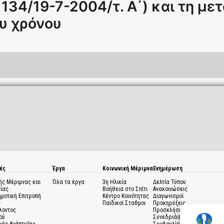
 134/19-7-2004/τ. Α΄) και τη με
υ χρόνου
ές
Έργα
Κοινωνική Μέριμνα
Ενημέρωση
ής Μέριμνας και
Όλα τα έργα
3η Ηλικία
Δελτία Τύπου
ίας
Βοήθεια στο Σπίτι
Ανακοινώσεις
ημοτική Επιτροπή
Κέντρο Κοινότητας
Διαγωνισμοί
ς
Παιδικοί Σταθμοι
Προκηρύξεις
λοντος
Προσκλήσεις σε
ού
Συνεδριάσεις Δημοτικού