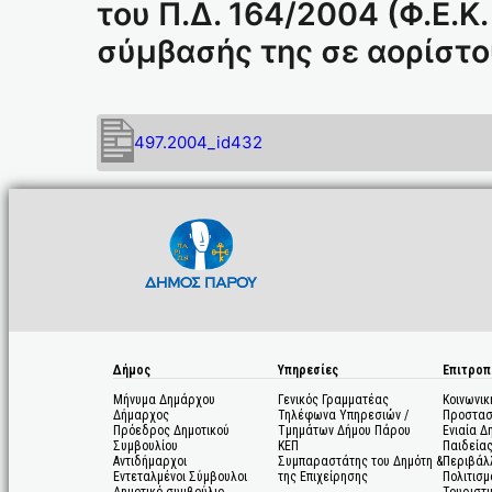
του Π.Δ. 164/2004 (Φ.Ε.Κ.
σύμβασής της σε αορίστο
497.2004_id432
Δήμος
Υπηρεσίες
Επιτροπ
Μήνυμα Δημάρχου
Γενικός Γραμματέας
Κοινωνικ
Δήμαρχος
Τηλέφωνα Υπηρεσιών /
Προστασ
Πρόεδρος Δημοτικού
Τμημάτων Δήμου Πάρου
Ενιαία Δ
Συμβουλίου
ΚΕΠ
Παιδεία
Αντιδήμαρχοι
Συμπαραστάτης του Δημότη &
Περιβάλ
Εντεταλμένοι Σύμβουλοι
της Επιχείρησης
Πολιτισμ