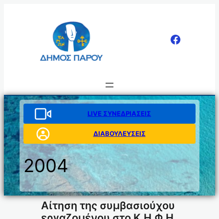
Μετάβαση
στο
περιεχόμενο
LIVE ΣΥΝΕΔΡΙΑΣΕΙΣ
ΔΙΑΒΟΥΛΕΥΣΕΙΣ
2004
Αίτηση της συμβασιούχου
εργαζομένου στο Κ.Η.Φ.Η.