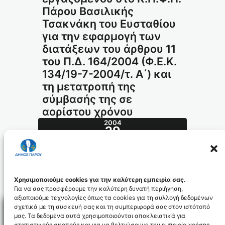
Πάρου Βασιλικής
Τσακνάκη του Ευσταθίου
για την εφαρμογή των
διατάξεων του άρθρου 11
του Π.Δ. 164/2004 (Φ.Ε.Κ.
134/19-7-2004/τ. Α΄) και
τη μετατροπή της
σύμβασής της σε
αορίστου χρόνου
2004
29
ΝΟΈ
509.2004_id420
Χρησιμοποιούμε cookies για την καλύτερη εμπειρία σας.
Για να σας προσφέρουμε την καλύτερη δυνατή περιήγηση,
αξιοποιούμε τεχνολογίες όπως τα cookies για τη συλλογή δεδομένων
σχετικά με τη συσκευή σας και τη συμπεριφορά σας στον ιστότοπό
μας. Τα δεδομένα αυτά χρησιμοποιούνται αποκλειστικά για
στατιστικούς σκοπούς και για να βελτιώσουμε την εμπειρία χρήσης.