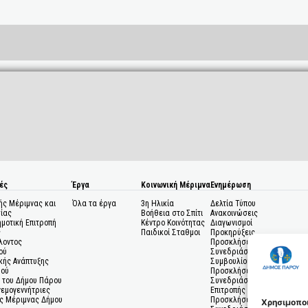
ές
Έργα
Κοινωνική Μέριμνα
Ενημέρωση
ής Μέριμνας και
Όλα τα έργα
3η Ηλικία
Δελτία Τύπου
ίας
Βοήθεια στο Σπίτι
Ανακοινώσεις
ημοτική Επιτροπή
Κέντρο Κοινότητας
Διαγωνισμοί
ς
Παιδικοί Σταθμοι
Προκηρύξεις
λοντος
Προσκλήσεις σε
ού
Συνεδριάσεις Δημοτικού
κής Ανάπτυξης
Συμβουλίου
μού
Προσκλήσεις σε
 του Δήμου Πάρου
Συνεδριάσεις Δημοτικής
Ανεμογεννήτριες
Επιτροπής
ς Μέριμνας Δήμου
Προσκλήσεις σε
Χρησιμοποι