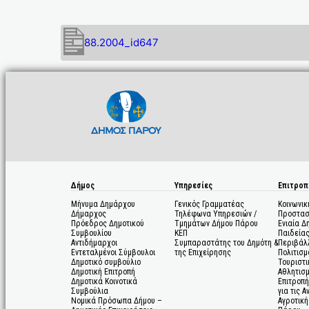
88.2004_id647
Δήμος
Υπηρεσίες
Επιτροπ
Μήνυμα Δημάρχου
Γενικός Γραμματέας
Κοινωνικ
Δήμαρχος
Τηλέφωνα Υπηρεσιών /
Προστασ
Πρόεδρος Δημοτικού
Τμημάτων Δήμου Πάρου
Ενιαία Δ
Συμβουλίου
ΚΕΠ
Παιδεία
Αντιδήμαρχοι
Συμπαραστάτης του Δημότη &
Περιβάλ
Εντεταλμένοι Σύμβουλοι
της Επιχείρησης
Πολιτισμ
Δημοτικό συμβούλιο
Τουριστι
Δημοτική Επιτροπή
Αθλητισ
Δημοτικά Κοινοτικά
Επιτροπή
Συμβούλια
για τις 
Νομικά Πρόσωπα Δήμου –
Αγροτική