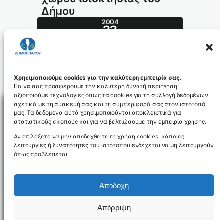
Δήμου
2004
22
ΙΟΎΛ
269.2004_id567
Χρησιμοποιούμε cookies για την καλύτερη εμπειρία σας.
Για να σας προσφέρουμε την καλύτερη δυνατή περιήγηση,
αξιοποιούμε τεχνολογίες όπως τα cookies για τη συλλογή δεδομένων
σχετικά με τη συσκευή σας και τη συμπεριφορά σας στον ιστότοπό
μας. Τα δεδομένα αυτά χρησιμοποιούνται αποκλειστικά για
στατιστικούς σκοπούς και για να βελτιώσουμε την εμπειρία χρήσης.
Facebo
Αν επιλέξετε να μην αποδεχθείτε τη χρήση cookies, κάποιες
λειτουργίες ή δυνατότητες του ιστότοπου ενδέχεται να μη λειτουργούν
όπως προβλέπεται.
NEWSLETTER
Αποδοχή
Απόρριψη
Όροι χρήσης
Δήλωση Προσβασιμότητας