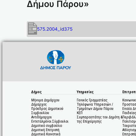
Δήμου Πάρου»
575.2004_id375
Δήμος
Υπηρεσίες
Επιτροπ
Μήνυμα Δημάρχου
Γενικός Γραμματέας
Κοινωνικ
Δήμαρχος
Τηλέφωνα Υπηρεσιών /
Προστασ
Πρόεδρος Δημοτικού
Τμημάτων Δήμου Πάρου
Ενιαία Δ
Συμβουλίου
ΚΕΠ
Παιδεία
Αντιδήμαρχοι
Συμπαραστάτης του Δημότη &
Περιβάλ
Εντεταλμένοι Σύμβουλοι
της Επιχείρησης
Πολιτισμ
Δημοτικό συμβούλιο
Τουριστι
Δημοτική Επιτροπή
Αθλητισ
Δημοτικά Κοινοτικά
Επιτροπή