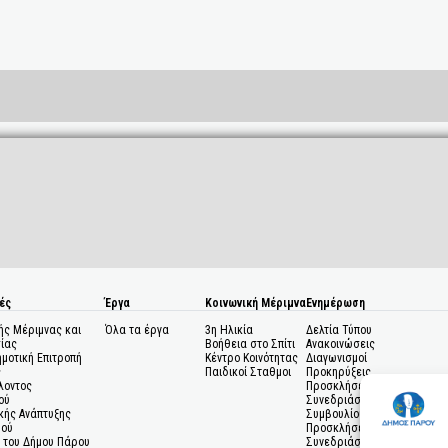
ές
Έργα
Κοινωνική Μέριμνα
Ενημέρωση
ής Μέριμνας και
Όλα τα έργα
3η Ηλικία
Δελτία Τύπου
ίας
Βοήθεια στο Σπίτι
Ανακοινώσεις
ημοτική Επιτροπή
Κέντρο Κοινότητας
Διαγωνισμοί
ς
Παιδικοί Σταθμοι
Προκηρύξεις
λοντος
Προσκλήσεις σε
ού
Συνεδριάσεις Δημοτικού
κής Ανάπτυξης
Συμβουλίου
μού
Προσκλήσεις σε
 του Δήμου Πάρου
Συνεδριάσεις Δημοτικής