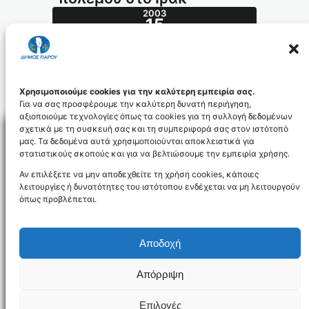
2003
15
ΦΕΒ
39.2003_id952
Χρησιμοποιούμε cookies για την καλύτερη εμπειρία σας.
Για να σας προσφέρουμε την καλύτερη δυνατή περιήγηση,
αξιοποιούμε τεχνολογίες όπως τα cookies για τη συλλογή δεδομένων
σχετικά με τη συσκευή σας και τη συμπεριφορά σας στον ιστότοπό
μας. Τα δεδομένα αυτά χρησιμοποιούνται αποκλειστικά για
στατιστικούς σκοπούς και για να βελτιώσουμε την εμπειρία χρήσης.
Facebo
Αν επιλέξετε να μην αποδεχθείτε τη χρήση cookies, κάποιες
λειτουργίες ή δυνατότητες του ιστότοπου ενδέχεται να μη λειτουργούν
όπως προβλέπεται.
NEWSLETTER
Αποδοχή
Απόρριψη
Όροι χρήσης
Δήλωση Προσβασιμότητας
Δήμος Πάρου
Επιλογές