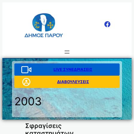
Μετάβαση
στο
περιεχόμενο
LIVE ΣΥΝΕΔΡΙΑΣΕΙΣ
ΔΙΑΒΟΥΛΕΥΣΕΙΣ
2003
Σφραγίσεις
καταστημάτων