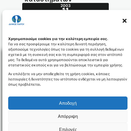
2003
11
ΙΟΎΛ
248.2003_id819
Χρησιμοποιούμε cookies για την καλύτερη εμπειρία σας.
Για να σας προσφέρουμε την καλύτερη δυνατή περιήγηση,
αξιοποιούμε τεχνολογίες όπως τα cookies για τη συλλογή δεδομένων
σχετικά με τη συσκευή σας και τη συμπεριφορά σας στον ιστότοπό
μας. Τα δεδομένα αυτά χρησιμοποιούνται αποκλειστικά για
στατιστικούς σκοπούς και για να βελτιώσουμε την εμπειρία χρήσης.
Facebo
Αν επιλέξετε να μην αποδεχθείτε τη χρήση cookies, κάποιες
λειτουργίες ή δυνατότητες του ιστότοπου ενδέχεται να μη λειτουργούν
όπως προβλέπεται.
NEWSLETTER
Αποδοχή
Απόρριψη
Όροι χρήσης
Δήλωση Προσβασιμότητας
Δήμος Πάρου
Επιλογές