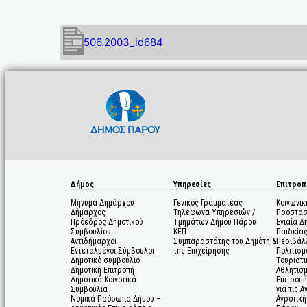
506.2003_id684
Δήμος
Υπηρεσίες
Επιτροπ
Μήνυμα Δημάρχου
Γενικός Γραμματέας
Κοινωνικ
Δήμαρχος
Τηλέφωνα Υπηρεσιών /
Προστασ
Πρόεδρος Δημοτικού
Τμημάτων Δήμου Πάρου
Ενιαία Δ
Συμβουλίου
ΚΕΠ
Παιδεία
Αντιδήμαρχοι
Συμπαραστάτης του Δημότη &
Περιβάλ
Εντεταλμένοι Σύμβουλοι
της Επιχείρησης
Πολιτισμ
Δημοτικό συμβούλιο
Τουριστι
Δημοτική Επιτροπή
Αθλητισ
Δημοτικά Κοινοτικά
Επιτροπή
Συμβούλια
για τις 
Νομικά Πρόσωπα Δήμου –
Αγροτική