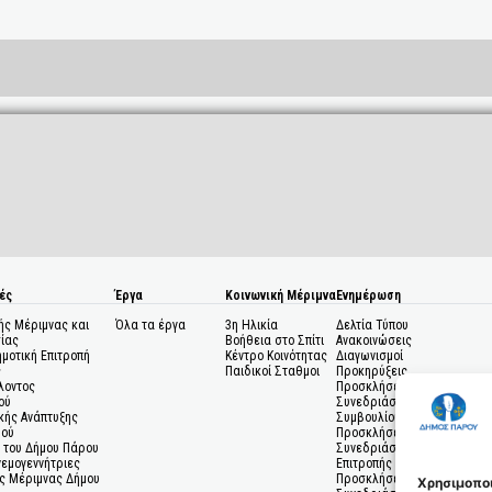
ές
Έργα
Κοινωνική Μέριμνα
Ενημέρωση
ής Μέριμνας και
Όλα τα έργα
3η Ηλικία
Δελτία Τύπου
ίας
Βοήθεια στο Σπίτι
Ανακοινώσεις
ημοτική Επιτροπή
Κέντρο Κοινότητας
Διαγωνισμοί
ς
Παιδικοί Σταθμοι
Προκηρύξεις
λοντος
Προσκλήσεις σε
ού
Συνεδριάσεις Δημοτικού
κής Ανάπτυξης
Συμβουλίου
μού
Προσκλήσεις σε
 του Δήμου Πάρου
Συνεδριάσεις Δημοτικής
Ανεμογεννήτριες
Επιτροπής
ς Μέριμνας Δήμου
Προσκλήσεις σε
Χρησιμοποι