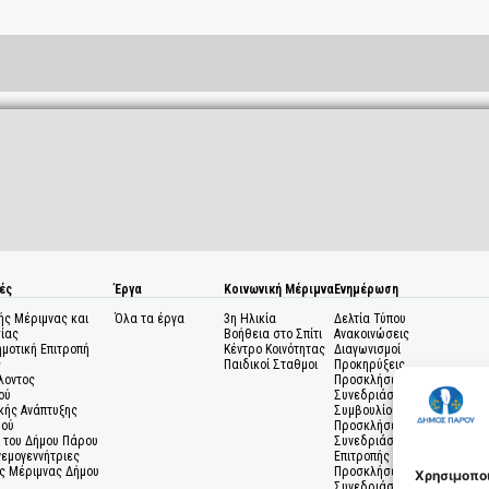
ές
Έργα
Κοινωνική Μέριμνα
Ενημέρωση
ής Μέριμνας και
Όλα τα έργα
3η Ηλικία
Δελτία Τύπου
ίας
Βοήθεια στο Σπίτι
Ανακοινώσεις
ημοτική Επιτροπή
Κέντρο Κοινότητας
Διαγωνισμοί
ς
Παιδικοί Σταθμοι
Προκηρύξεις
λοντος
Προσκλήσεις σε
ού
Συνεδριάσεις Δημοτικού
κής Ανάπτυξης
Συμβουλίου
μού
Προσκλήσεις σε
 του Δήμου Πάρου
Συνεδριάσεις Δημοτικής
Ανεμογεννήτριες
Επιτροπής
ς Μέριμνας Δήμου
Προσκλήσεις σε
Χρησιμοποι
Συνεδριάσεις Δημοτικών