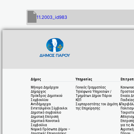
11.2003_id983
Δήμος
Υπηρεσίες
Επιτροπ
Μήνυμα Δημάρχου
Γενικός Γραμματέας
Κοινωνικ
Δήμαρχος
Τηλέφωνα Υπηρεσιών /
Προστασ
Πρόεδρος Δημοτικού
Τμημάτων Δήμου Πάρου
Ενιαία Δ
Συμβουλίου
ΚΕΠ
Παιδεία
Αντιδήμαρχοι
Συμπαραστάτης του Δημότη &
Περιβάλ
Εντεταλμένοι Σύμβουλοι
της Επιχείρησης
Πολιτισμ
Δημοτικό συμβούλιο
Τουριστι
Δημοτική Επιτροπή
Αθλητισ
Δημοτικά Κοινοτικά
Επιτροπή
Συμβούλια
για τις 
Νομικά Πρόσωπα Δήμου –
Αγροτική
Δημοτικές Επιχειρήσεις
Πάρου