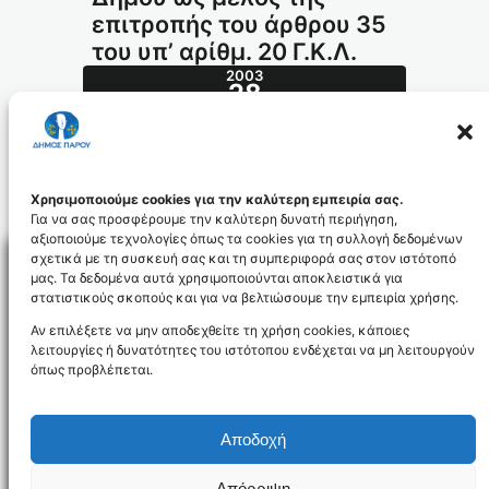
επιτροπής του άρθρου 35
του υπ’ αρίθμ. 20 Γ.Κ.Λ.
2003
28
ΦΕΒ
81.2003_id910
Χρησιμοποιούμε cookies για την καλύτερη εμπειρία σας.
Για να σας προσφέρουμε την καλύτερη δυνατή περιήγηση,
αξιοποιούμε τεχνολογίες όπως τα cookies για τη συλλογή δεδομένων
σχετικά με τη συσκευή σας και τη συμπεριφορά σας στον ιστότοπό
μας. Τα δεδομένα αυτά χρησιμοποιούνται αποκλειστικά για
στατιστικούς σκοπούς και για να βελτιώσουμε την εμπειρία χρήσης.
Facebo
Αν επιλέξετε να μην αποδεχθείτε τη χρήση cookies, κάποιες
λειτουργίες ή δυνατότητες του ιστότοπου ενδέχεται να μη λειτουργούν
όπως προβλέπεται.
NEWSLETTER
Αποδοχή
Απόρριψη