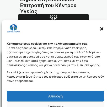
Επιτροπή του Κέντρου
Υγείας
2003
15
ΙΑΝ
14.2003_id980
Χρησιμοποιούμε cookies για την καλύτερη εμπειρία σας.
Για να σας προσφέρουμε την καλύτερη δυνατή περιήγηση,
αξιοποιούμε τεχνολογίες όπως τα cookies για τη συλλογή δεδομένων
σχετικά με τη συσκευή σας και τη συμπεριφορά σας στον ιστότοπό
μας. Τα δεδομένα αυτά χρησιμοποιούνται αποκλειστικά για
στατιστικούς σκοπούς και για να βελτιώσουμε την εμπειρία χρήσης.
Facebo
Αν επιλέξετε να μην αποδεχθείτε τη χρήση cookies, κάποιες
λειτουργίες ή δυνατότητες του ιστότοπου ενδέχεται να μη λειτουργούν
όπως προβλέπεται.
NEWSLETTER
Αποδοχή
Απόρριψη