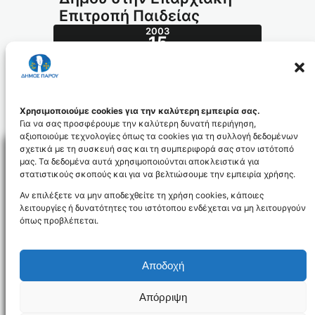
Επιτροπή Παιδείας
2003
15
ΙΑΝ
12.2003_id982
Χρησιμοποιούμε cookies για την καλύτερη εμπειρία σας.
Για να σας προσφέρουμε την καλύτερη δυνατή περιήγηση,
αξιοποιούμε τεχνολογίες όπως τα cookies για τη συλλογή δεδομένων
σχετικά με τη συσκευή σας και τη συμπεριφορά σας στον ιστότοπό
μας. Τα δεδομένα αυτά χρησιμοποιούνται αποκλειστικά για
στατιστικούς σκοπούς και για να βελτιώσουμε την εμπειρία χρήσης.
Facebo
Αν επιλέξετε να μην αποδεχθείτε τη χρήση cookies, κάποιες
λειτουργίες ή δυνατότητες του ιστότοπου ενδέχεται να μη λειτουργούν
όπως προβλέπεται.
NEWSLETTER
Αποδοχή
Απόρριψη
Όροι χρήσης
Δήλωση Προσβασιμότητας