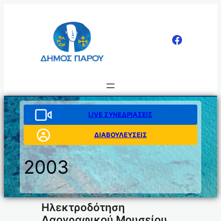
Μετάβαση
στο
περιεχόμενο
LIVE ΣΥΝΕΔΡΙΑΣΕΙΣ
ΔΙΑΒΟΥΛΕΥΣΕΙΣ
2003
Ηλεκτροδότηση
Λαογραφικού Μουσείου