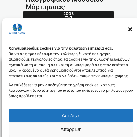
Μάρπησσας
2003
21
ΙΟΎΛ
294.2003_id801
Χρησιμοποιούμε cookies για την καλύτερη εμπειρία σας.
Για να σας προσφέρουμε την καλύτερη δυνατή περιήγηση,
αξιοποιούμε τεχνολογίες όπως τα cookies για τη συλλογή δεδομένων
σχετικά με τη συσκευή σας και τη συμπεριφορά σας στον ιστότοπό
μας. Τα δεδομένα αυτά χρησιμοποιούνται αποκλειστικά για
στατιστικούς σκοπούς και για να βελτιώσουμε την εμπειρία χρήσης.
Facebo
Αν επιλέξετε να μην αποδεχθείτε τη χρήση cookies, κάποιες
λειτουργίες ή δυνατότητες του ιστότοπου ενδέχεται να μη λειτουργούν
όπως προβλέπεται.
NEWSLETTER
Αποδοχή
Απόρριψη
Όροι χρήσης
Δήλωση Προσβασιμότητας