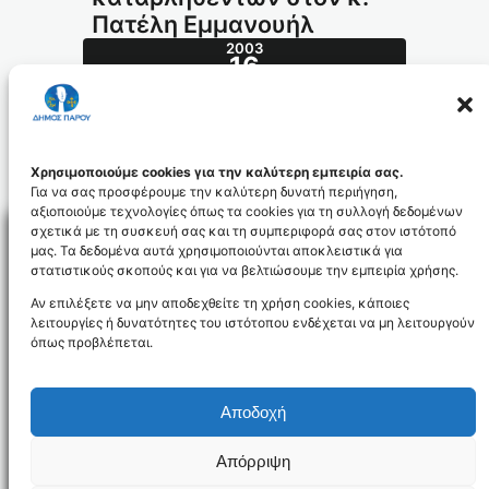
Πατέλη Εμμανουήλ
2003
16
ΔΕΚ
502.2003_id688
Χρησιμοποιούμε cookies για την καλύτερη εμπειρία σας.
Για να σας προσφέρουμε την καλύτερη δυνατή περιήγηση,
αξιοποιούμε τεχνολογίες όπως τα cookies για τη συλλογή δεδομένων
σχετικά με τη συσκευή σας και τη συμπεριφορά σας στον ιστότοπό
μας. Τα δεδομένα αυτά χρησιμοποιούνται αποκλειστικά για
στατιστικούς σκοπούς και για να βελτιώσουμε την εμπειρία χρήσης.
Facebo
Αν επιλέξετε να μην αποδεχθείτε τη χρήση cookies, κάποιες
λειτουργίες ή δυνατότητες του ιστότοπου ενδέχεται να μη λειτουργούν
όπως προβλέπεται.
NEWSLETTER
Αποδοχή
Απόρριψη
Όροι χρήσης
Δήλωση Προσβασιμότητας