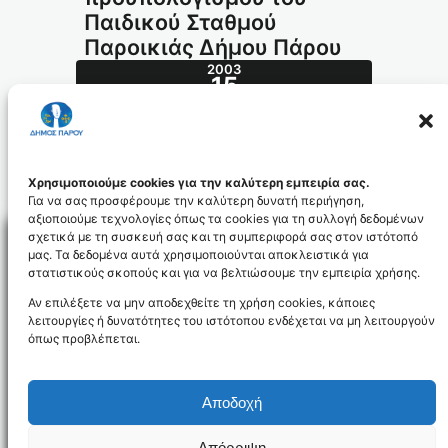
Παιδικού Σταθμού
Παροικιάς Δήμου Πάρου
2003
15
ΦΕΒ
41.2003_id950
Χρησιμοποιούμε cookies για την καλύτερη εμπειρία σας.
Για να σας προσφέρουμε την καλύτερη δυνατή περιήγηση,
αξιοποιούμε τεχνολογίες όπως τα cookies για τη συλλογή δεδομένων
σχετικά με τη συσκευή σας και τη συμπεριφορά σας στον ιστότοπό
μας. Τα δεδομένα αυτά χρησιμοποιούνται αποκλειστικά για
στατιστικούς σκοπούς και για να βελτιώσουμε την εμπειρία χρήσης.
Facebo
Αν επιλέξετε να μην αποδεχθείτε τη χρήση cookies, κάποιες
λειτουργίες ή δυνατότητες του ιστότοπου ενδέχεται να μη λειτουργούν
όπως προβλέπεται.
NEWSLETTER
Αποδοχή
Απόρριψη