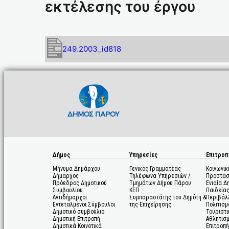
εκτέλεσης του έργου
249.2003_id818
Δήμος
Υπηρεσίες
Επιτροπ
Μήνυμα Δημάρχου
Γενικός Γραμματέας
Κοινωνικ
Δήμαρχος
Τηλέφωνα Υπηρεσιών /
Προστασ
Πρόεδρος Δημοτικού
Τμημάτων Δήμου Πάρου
Ενιαία Δ
Συμβουλίου
ΚΕΠ
Παιδεία
Αντιδήμαρχοι
Συμπαραστάτης του Δημότη &
Περιβάλ
Εντεταλμένοι Σύμβουλοι
της Επιχείρησης
Πολιτισμ
Δημοτικό συμβούλιο
Τουριστι
Δημοτική Επιτροπή
Αθλητισ
Δημοτικά Κοινοτικά
Επιτροπή