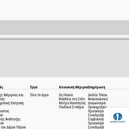
ές
Έργα
Κοινωνική Μέριμνα
Ενημέρωση
ής Μέριμνας και
Όλα τα έργα
3η Ηλικία
Δελτία Τύπου
ίας
Βοήθεια στο Σπίτι
Ανακοινώσεις
ημοτική Επιτροπή
Κέντρο Κοινότητας
Διαγωνισμοί
ς
Παιδικοί Σταθμοι
Προκηρύξεις
λοντος
Προσκλήσεις σε
ού
Συνεδριάσεις Δημοτικού
κής Ανάπτυξης
Συμβουλίου
μού
Προσκλήσεις σε
 του Δήμου Πάρου
Συνεδριάσεις Δημοτικής