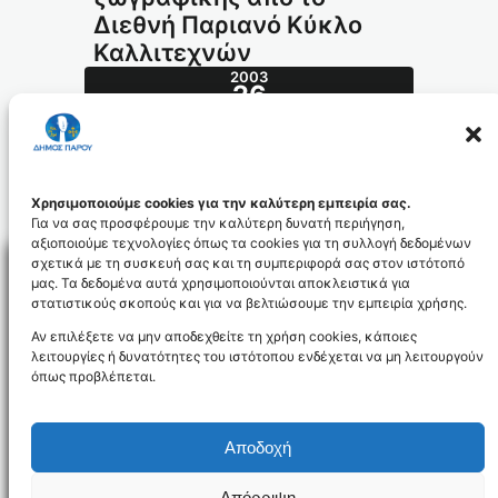
Διεθνή Παριανό Κύκλο
Καλλιτεχνών
2003
26
ΜΆΙ
199.2003_id868
Χρησιμοποιούμε cookies για την καλύτερη εμπειρία σας.
Για να σας προσφέρουμε την καλύτερη δυνατή περιήγηση,
αξιοποιούμε τεχνολογίες όπως τα cookies για τη συλλογή δεδομένων
σχετικά με τη συσκευή σας και τη συμπεριφορά σας στον ιστότοπό
μας. Τα δεδομένα αυτά χρησιμοποιούνται αποκλειστικά για
στατιστικούς σκοπούς και για να βελτιώσουμε την εμπειρία χρήσης.
Facebo
Αν επιλέξετε να μην αποδεχθείτε τη χρήση cookies, κάποιες
λειτουργίες ή δυνατότητες του ιστότοπου ενδέχεται να μη λειτουργούν
όπως προβλέπεται.
NEWSLETTER
Αποδοχή
Απόρριψη