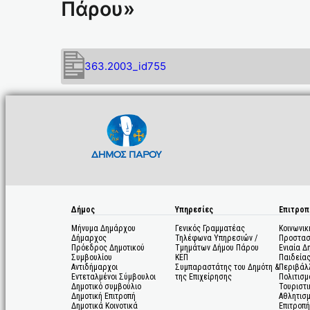
Πάρου»
363.2003_id755
Δήμος
Υπηρεσίες
Επιτροπ
Μήνυμα Δημάρχου
Γενικός Γραμματέας
Κοινωνικ
Δήμαρχος
Τηλέφωνα Υπηρεσιών /
Προστασ
Πρόεδρος Δημοτικού
Τμημάτων Δήμου Πάρου
Ενιαία Δ
Συμβουλίου
ΚΕΠ
Παιδεία
Αντιδήμαρχοι
Συμπαραστάτης του Δημότη &
Περιβάλ
Εντεταλμένοι Σύμβουλοι
της Επιχείρησης
Πολιτισμ
Δημοτικό συμβούλιο
Τουριστι
Δημοτική Επιτροπή
Αθλητισ
Δημοτικά Κοινοτικά
Επιτροπή