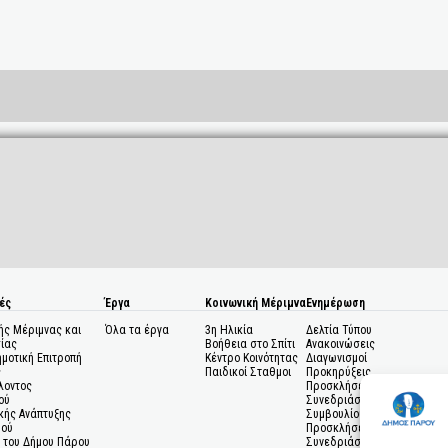
ές
Έργα
Κοινωνική Μέριμνα
Ενημέρωση
ής Μέριμνας και
Όλα τα έργα
3η Ηλικία
Δελτία Τύπου
ίας
Βοήθεια στο Σπίτι
Ανακοινώσεις
ημοτική Επιτροπή
Κέντρο Κοινότητας
Διαγωνισμοί
ς
Παιδικοί Σταθμοι
Προκηρύξεις
λοντος
Προσκλήσεις σε
ού
Συνεδριάσεις Δημοτικού
κής Ανάπτυξης
Συμβουλίου
μού
Προσκλήσεις σε
 του Δήμου Πάρου
Συνεδριάσεις Δημοτικής