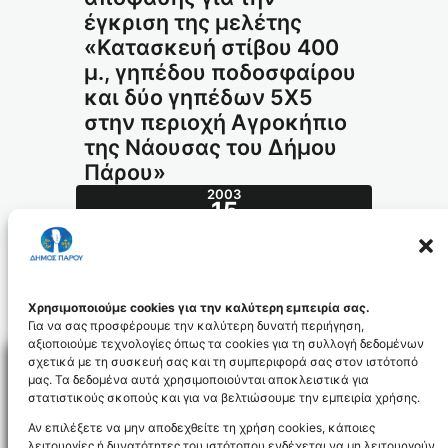
έγκριση της μελέτης
«Κατασκευή στίβου 400
μ., γηπέδου ποδοσφαίρου
και δύο γηπέδων 5Χ5
στην περιοχή Αγροκήπιο
της Νάουσας του Δήμου
Πάρου»
2003
15
ΟΚΤ
401.2003_id739
Χρησιμοποιούμε cookies για την καλύτερη εμπειρία σας.
Για να σας προσφέρουμε την καλύτερη δυνατή περιήγηση,
αξιοποιούμε τεχνολογίες όπως τα cookies για τη συλλογή δεδομένων
σχετικά με τη συσκευή σας και τη συμπεριφορά σας στον ιστότοπό
μας. Τα δεδομένα αυτά χρησιμοποιούνται αποκλειστικά για
στατιστικούς σκοπούς και για να βελτιώσουμε την εμπειρία χρήσης.
Facebo
Αν επιλέξετε να μην αποδεχθείτε τη χρήση cookies, κάποιες
λειτουργίες ή δυνατότητες του ιστότοπου ενδέχεται να μη λειτουργούν