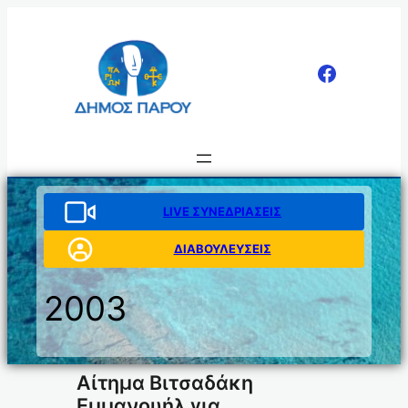
Μετάβαση
στο
περιεχόμενο
LIVE ΣΥΝΕΔΡΙΑΣΕΙΣ
ΔΙΑΒΟΥΛΕΥΣΕΙΣ
2003
Αίτημα Βιτσαδάκη
Εμμανουήλ για