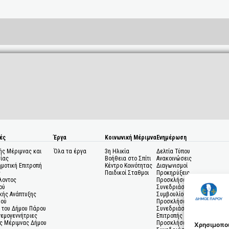
ές
Έργα
Κοινωνική Μέριμνα
Ενημέρωση
ής Μέριμνας και
Όλα τα έργα
3η Ηλικία
Δελτία Τύπου
ίας
Βοήθεια στο Σπίτι
Ανακοινώσεις
ημοτική Επιτροπή
Κέντρο Κοινότητας
Διαγωνισμοί
ς
Παιδικοί Σταθμοι
Προκηρύξεις
λοντος
Προσκλήσεις σε
ού
Συνεδριάσεις Δημοτικού
κής Ανάπτυξης
Συμβουλίου
μού
Προσκλήσεις σε
 του Δήμου Πάρου
Συνεδριάσεις Δημοτικής
Ανεμογεννήτριες
Επιτροπής
ς Μέριμνας Δήμου
Προσκλήσεις σε
Χρησιμοποι