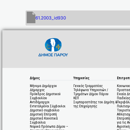
61.2003_id930
Δήμος
Υπηρεσίες
Επιτροπ
Μήνυμα Δημάρχου
Γενικός Γραμματέας
Κοινωνικ
Δήμαρχος
Τηλέφωνα Υπηρεσιών /
Προστασ
Πρόεδρος Δημοτικού
Τμημάτων Δήμου Πάρου
Ενιαία Δ
Συμβουλίου
ΚΕΠ
Παιδεία
Αντιδήμαρχοι
Συμπαραστάτης του Δημότη &
Περιβάλ
Εντεταλμένοι Σύμβουλοι
της Επιχείρησης
Πολιτισμ
Δημοτικό συμβούλιο
Τουριστι
Δημοτική Επιτροπή
Αθλητισ
Δημοτικά Κοινοτικά
Επιτροπή
Συμβούλια
για τις 
Νομικά Πρόσωπα Δήμου –
Αγροτική