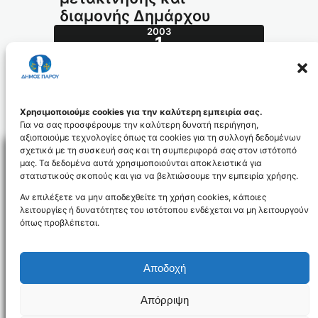
διαμονής Δημάρχου
2003
1
ΔΕΚ
475.2003_id715
Χρησιμοποιούμε cookies για την καλύτερη εμπειρία σας.
Για να σας προσφέρουμε την καλύτερη δυνατή περιήγηση,
αξιοποιούμε τεχνολογίες όπως τα cookies για τη συλλογή δεδομένων
σχετικά με τη συσκευή σας και τη συμπεριφορά σας στον ιστότοπό
μας. Τα δεδομένα αυτά χρησιμοποιούνται αποκλειστικά για
στατιστικούς σκοπούς και για να βελτιώσουμε την εμπειρία χρήσης.
Facebo
Αν επιλέξετε να μην αποδεχθείτε τη χρήση cookies, κάποιες
λειτουργίες ή δυνατότητες του ιστότοπου ενδέχεται να μη λειτουργούν
όπως προβλέπεται.
NEWSLETTER
Αποδοχή
Απόρριψη
Όροι χρήσης
Δήλωση Προσβασιμότητας