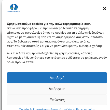
2017
17
ΝΟΈ
Ενημερωτικό Υλικό για Ηπιόνη 2017
Χρησιμοποιούμε cookies για την καλύτερη εμπειρία σας.
Για να σας προσφέρουμε την καλύτερη δυνατή περιήγηση,
αξιοποιούμε τεχνολογίες όπως τα cookies για τη συλλογή δεδομένων
σχετικά με τη συσκευή σας και τη συμπεριφορά σας στον ιστότοπό
μας. Τα δεδομένα αυτά χρησιμοποιούνται αποκλειστικά για
στατιστικούς σκοπούς και για να βελτιώσουμε την εμπειρία χρήσης.
Facebo
Αν επιλέξετε να μην αποδεχθείτε τη χρήση cookies, κάποιες
λειτουργίες ή δυνατότητες του ιστότοπου ενδέχεται να μη λειτουργούν
όπως προβλέπεται.
NEWSLETTER
Αποδοχή
Απόρριψη
Όροι χρήσης
Δήλωση Προσβασιμότητας
Δήμος Πάρου
Επιλογές
Designed and developed by
Gloman
©
2026
Cookie Policy
Δήλωση Απορρήτου
Φόρμα Επικοινωνίας