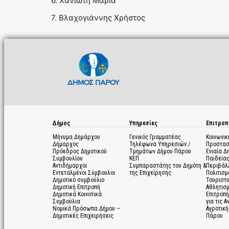
6. Χανιώτη Μαρία
7. Βλαχογιάννης Χρήστος
Δήμος
Υπηρεσίες
Επιτροπ
Μήνυμα Δημάρχου
Γενικός Γραμματέας
Κοινωνικ
Δήμαρχος
Τηλέφωνα Υπηρεσιών /
Προστασ
Πρόεδρος Δημοτικού
Τμημάτων Δήμου Πάρου
Ενιαία Δ
Συμβουλίου
ΚΕΠ
Παιδεία
Αντιδήμαρχοι
Συμπαραστάτης του Δημότη &
Περιβάλ
Εντεταλμένοι Σύμβουλοι
της Επιχείρησης
Πολιτισμ
Δημοτικό συμβούλιο
Τουριστι
Δημοτική Επιτροπή
Αθλητισ
Δημοτικά Κοινοτικά
Επιτροπή
Συμβούλια
για τις 
Νομικά Πρόσωπα Δήμου –
Αγροτική
Δημοτικές Επιχειρήσεις
Πάρου