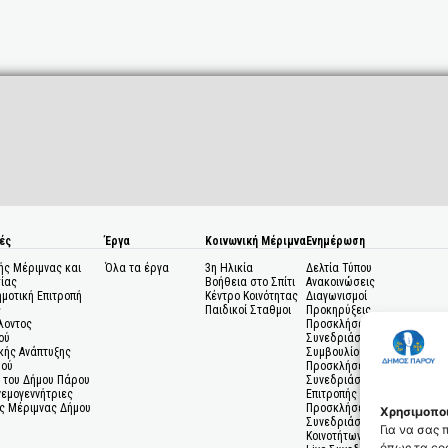
ές
Έργα
Κοινωνική Μέριμνα
Ενημέρωση
ής Μέριμνας και
Όλα τα έργα
3η Ηλικία
Δελτία Τύπου
ίας
Βοήθεια στο Σπίτι
Ανακοινώσεις
ημοτική Επιτροπή
Κέντρο Κοινότητας
Διαγωνισμοί
ς
Παιδικοί Σταθμοι
Προκηρύξεις
λοντος
Προσκλήσεις σε
ού
Συνεδριάσεις Δημοτικού
κής Ανάπτυξης
Συμβουλίου
μού
Προσκλήσεις σε
 του Δήμου Πάρου
Συνεδριάσεις Δημοτικής
Ανεμογεννήτριες
Επιτροπής
ς Μέριμνας Δήμου
Προσκλήσεις σε
Χρησιμοποι
Συνεδριάσεις Δημοτικών
Για να σας
Κοινοτήτων
όπως τα coo