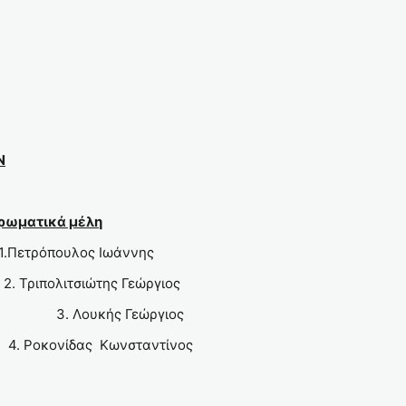
Ν
ρωματικά μέλη
ουλος Ιωάννης
λιτσιώτης Γεώργιος
. Λουκής Γεώργιος
ονίδας Κωνσταντίνος
ς