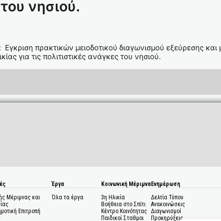
 του νησιού.
 Εγκριση πρακτικών μειοδοτικού διαγωνισμού εξεύρεσης και 
κίας για τις πολιτιστικές ανάγκες του νησιού.
ές
Έργα
Κοινωνική Μέριμνα
Ενημέρωση
ής Μέριμνας και
Όλα τα έργα
3η Ηλικία
Δελτία Τύπου
ίας
Βοήθεια στο Σπίτι
Ανακοινώσεις
ημοτική Επιτροπή
Κέντρο Κοινότητας
Διαγωνισμοί
ς
Παιδικοί Σταθμοι
Προκηρύξεις