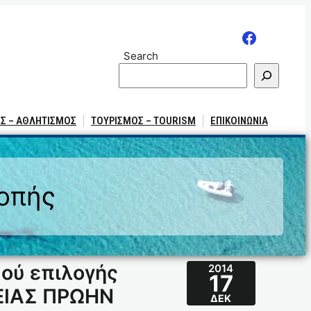
Search
Σ – ΑΘΛΗΤΙΣΜΟΣ
ΤΟΥΡΙΣΜΟΣ – TOURISM
ΕΠΙΚΟΙΝΩΝΙΑ
ροπής
ού επιλογής
2014
17
ΤΕΙΑΣ ΠΡΩΗΝ
ΔΕΚ