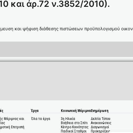
0 και άρ.72 ν.3852/2010).
μευση και ψήφιση διάθεσης πιστώσεων προϋπολογισμού οικον
ές
Έργα
Κοινωνική Μέριμνα
Ενημέρωση
ής Μέριμνας και
Όλα τα έργα
3η Ηλικία
Δελτία Τύπου
ίας
Βοήθεια στο Σπίτι
Ανακοινώσεις
ημοτική Επιτροπή
Κέντρο Κοινότητας
Διαγωνισμοί
ς
Παιδικοί Σταθμοι
Προκηρύξεις