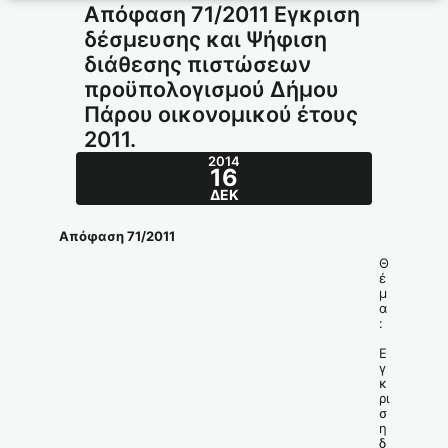
Απόφαση 71/2011 Εγκριση
δέσμευσης και Ψήφιση
διάθεσης πιστώσεων
προϋπολογισμού Δήμου
Πάρου οικονομικού έτους
2011.
2014
16
ΔΕΚ
Απόφαση 71/2011
Θ
έ
μ
α
:
Ε
γ
κ
ρι
σ
η
δ