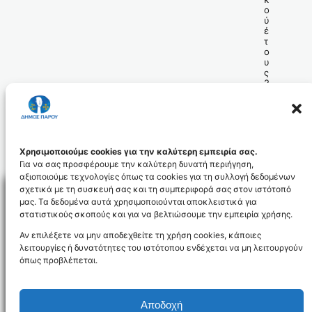
ο
ύ
έ
τ
ο
υ
ς
2
0
1
1.
apofasi_71.2011_id2852
Χρησιμοποιούμε cookies για την καλύτερη εμπειρία σας.
Για να σας προσφέρουμε την καλύτερη δυνατή περιήγηση,
αξιοποιούμε τεχνολογίες όπως τα cookies για τη συλλογή δεδομένων
σχετικά με τη συσκευή σας και τη συμπεριφορά σας στον ιστότοπό
μας. Τα δεδομένα αυτά χρησιμοποιούνται αποκλειστικά για
στατιστικούς σκοπούς και για να βελτιώσουμε την εμπειρία χρήσης.
Facebo
Αν επιλέξετε να μην αποδεχθείτε τη χρήση cookies, κάποιες
λειτουργίες ή δυνατότητες του ιστότοπου ενδέχεται να μη λειτουργούν
όπως προβλέπεται.
NEWSLETTER
Αποδοχή