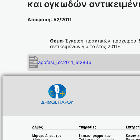
και ογκωδών αντικειμένω
Απόφαση : 52/2011
Θέμα
: Έγκριση πρακτικών πρόχειρου 
αντικειμένων για το έτος 2011»
apofasi_52.2011_id2836
Δήμος
Υπηρεσίες
Επιτροπ
Μήνυμα Δημάρχου
Γενικός Γραμματέας
Κοινωνικ