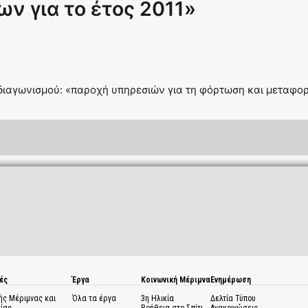
ν για το έτος 2011»
διαγωνισμού: «παροχή υπηρεσιών για τη φόρτωση και μεταφο
ές
Έργα
Κοινωνική Μέριμνα
Ενημέρωση
ής Μέριμνας και
Όλα τα έργα
3η Ηλικία
Δελτία Τύπου