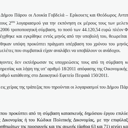
 Δήμου Πάρου οι Λουκία Γοβδελά – Ερίκουετς και Θεόδωρος Αντιπ
ου
τους 2
λογαριασμού για την εκπόνηση εκ μέρους τους των μελετ
2006 τροποποιητική σύμβαση, το ποσό των 44.120,54 ευρώ πλέον
έγχθηκε και εγκρίθηκε εντός μηνός από την υποβολή του, θεωρείται 
έθηκαν υπόψη προκύπτει πράγματι υπέρβαση του χρόνου του μηνός
ελέτες που συμβατικά είχαν αναλάβει να υποβάλουν οι ανάδοχοι.
ενάγοντες δεν εκπλήρωσαν τις υποχρεώσεις τους από τη σύμβαση 
υπηρεσίας και λήψη της υπ’ αριθμό 18/2011 απόφασης της Οικονομική
ριθμό κατάθεσης στο Διοικητικό Εφετείο Πειραιά 150/2011.
ις χείρας της τράπεζας που τηρούνται οι λογαριασμοί του Δήμου Πάρ
που προκύπτει από τη σύμβαση κατασκευής δημόσιου έργου επιλύε
κής Δικονομίας ή του Κώδικα Πολιτικής Δικονομίας, με την επιφύ
ηθημάτων της προσφυγής και της αγωγής (άρθρα 63 και 71) ισχύει κα