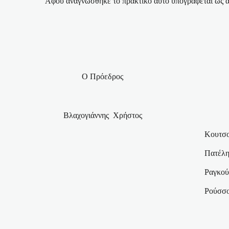
Αφού αναγνώσθηκε το πρακτικό αυτό υπογράφεται ως 
Ο Πρόεδρος
Βλαχογιάννης
Χρήστος
Κουτσο
Πατέλη
Ραγκού
Ρούσσο