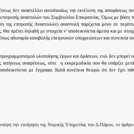
έσεως δεν αναστέλλει αυτοδικαίως την εκτέλεση της αποφάσεως που
ς επιτροπής αναστολών του Συμβουλίου Επικρατείας. Όμως με βάση 
αση της επιτροπής Αναστολών) αναστολή παρέχεται μόνο σε περίπ
 Θα πρέπει δηλαδή με στοιχεία ν’ αποδεικνύεται άμεσα και με στοι
όπως αδυναμία καταβολής επειγουσών υποχρεώσεων και συνεπεία τού
 προγραμματισμού υλοποίησης έργων και δράσεων, ενώ δεν μπορεί να
 αιτήσεως αναιρέσεως, ούτε
η εκκρεμοδικία που θα υπάρξει μετ
αποδεικνύεται με έγγραφα. Κατά συνέπεια θεωρώ ότι δεν έχει πι
πόψη την εισήγηση της Νομικής Υπηρεσίας του Δ-Πάρου, το άρθρο 7