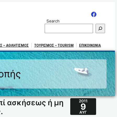
Search
Σ – ΑΘΛΗΤΙΣΜΟΣ
ΤΟΥΡΙΣΜΟΣ – TOURISM
ΕΠΙΚΟΙΝΩΝΙΑ
ροπής
πί ασκήσεως ή μη
2011
9
.
ΑΥΓ