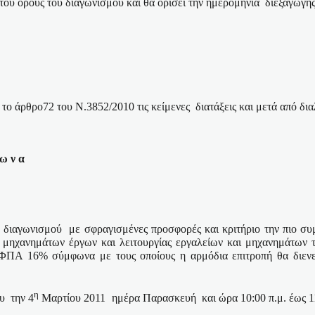
ου όρους του διαγωνισμού και θα ορίσει την ημερομηνία
διεξαγωγής
το άρθρο72 του Ν.3852/2010 τις κείμενες
διατάξεις και μετά από δι
 ω ν α
ύ διαγωνισμού
με σφραγισμένες προσφορές και κριτήριο την πιο σ
, μηχανημάτων έργων και λειτουργίας εργαλείων και μηχανημάτων
ΦΠΑ 16% σύμφωνα με τους οποίους η αρμόδια επιτροπή θα διενε
η
ου
την 4
Μαρτίου 2011
ημέρα Παρασκευή
και ώρα 10:00 π.μ. έως 1