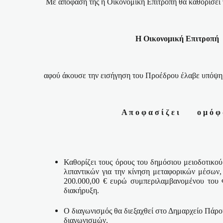
Με απόφαση της η Οικονομική Επιτροπή θα καθορίσει τ
Η Οικονομική Επιτροπή
αφού άκουσε την εισήγηση του Προέδρου έλαβε υπόψη 
Α π ο φ α σ ί ζ ε ι
ο μ ό φ
Καθορίζει τους όρους του δημόσιου μειοδοτικο
λιπαντικών για την κίνηση μεταφορικών μέσων
200.000,00 € ευρώ συμπεριλαμβανομένου του 
διακήρυξη.
Ο διαγωνισμός θα διεξαχθεί στο Δημαρχείο Πάρ
διαγωνισμών.