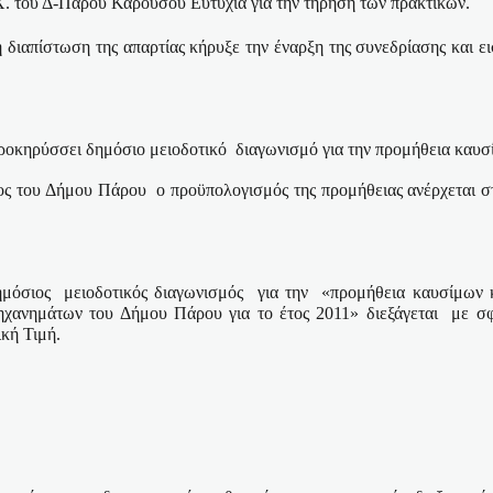
Χ. του Δ-Πάρου Καρούσου Ευτυχία για την τήρηση των πρακτικών.
διαπίστωση της απαρτίας κήρυξε την έναρξη της συνεδρίασης και ε
ροκηρύσσει δημόσιο μειοδοτικό
διαγωνισμό για την προμήθεια καυσ
ος του Δήμου Πάρου
ο προϋπολογισμός της προμήθειας ανέρχεται 
ημόσιος
μειοδοτικός διαγωνισμός
για την
«προμήθεια καυσίμων κ
ηχανημάτων του Δήμου Πάρου για το έτος 2011» διεξάγεται
με σφ
κή Τιμή.