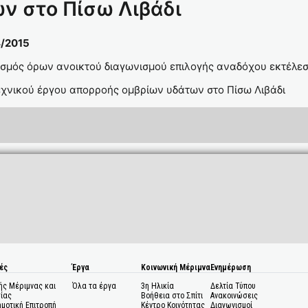
ν στο Πίσω Λιβάδι
ση 44/2015
σμός όρων ανοικτού διαγωνισμού επιλογής αναδόχου εκτέλεσ
χνικού έργου απορροής ομβρίων υδάτων στο Πίσω Λιβάδι
ές
Έργα
Κοινωνική Μέριμνα
Ενημέρωση
ής Μέριμνας και
Όλα τα έργα
3η Ηλικία
Δελτία Τύπου
ίας
Βοήθεια στο Σπίτι
Ανακοινώσεις
ημοτική Επιτροπή
Κέντρο Κοινότητας
Διαγωνισμοί