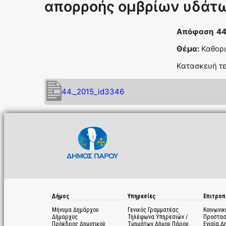
απορροής ομβρίων υδάτω
Απόφα
Θέμα:
Καθορι
Κατασκευή τε
44._2015_id3346
Δήμος
Υπηρεσίες
Επιτροπ
Μήνυμα Δημάρχου
Γενικός Γραμματέας
Κοινωνικ
Δήμαρχος
Τηλέφωνα Υπηρεσιών /
Προστασ
Πρόεδρος Δημοτικού
Τμημάτων Δήμου Πάρου
Ενιαία Δ