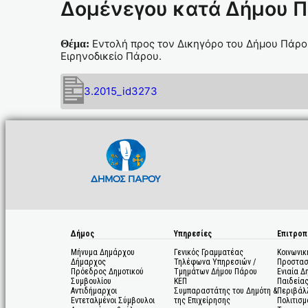
Δομένεγου κατά Δήμου Πά
Εντολή προς τον Δικηγόρο του Δήμου Πάρο
Θέμα:
Ειρηνοδικείο Πάρου.
3.2015_id3273
Δήμος
Υπηρεσίες
Επιτροπ
Μήνυμα Δημάρχου
Γενικός Γραμματέας
Κοινωνικ
Δήμαρχος
Τηλέφωνα Υπηρεσιών /
Προστασ
Πρόεδρος Δημοτικού
Τμημάτων Δήμου Πάρου
Ενιαία Δ
Συμβουλίου
ΚΕΠ
Παιδεία
Αντιδήμαρχοι
Συμπαραστάτης του Δημότη &
Περιβάλ
Εντεταλμένοι Σύμβουλοι
της Επιχείρησης
Πολιτισμ