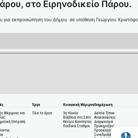
ρου, στο Ειρηνοδικείο Πάρου.
υ για εκπροσώπηση του Δήμου σε υπόθεση Γεωργίου Χριστόφ
ές
Έργα
Κοινωνική Μέριμνα
Ενημέρωση
ής Μέριμνας και
Όλα τα έργα
3η Ηλικία
Δελτία Τύπου
ίας
Βοήθεια στο Σπίτι
Ανακοινώσεις
ημοτική Επιτροπή
Κέντρο Κοινότητας
Διαγωνισμοί
ς
Παιδικοί Σταθμοι
Προκηρύξεις
λοντος
Προσκλήσεις σε
ού
Συνεδριάσεις Δημοτικού