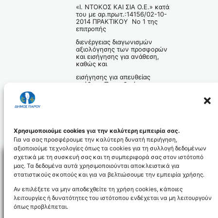
«Ι. ΝΤΟΚΟΣ ΚΑΙ ΣΙΑ Ο.Ε.» κατά
του με αρ.πρωτ.:14156/02-10-
2014 ΠΡΑΚΤΙΚΟΥ Νο 1 της
επιτροπής
διενέργειας διαγωνισμών
αξιολόγησης των προσφορών
και εισήγησης για ανάθεση,
καθώς και
εισήγησης για απευθείας
ανάθεση Προμηθειών, που
αφορά τον πρόχειρο διαγωνισμό:
«Προμήθεια υλικών οδοσήμανσης».
apofasi_166.2014_id3173
Χρησιμοποιούμε cookies για την καλύτερη εμπειρία σας.
Για να σας προσφέρουμε την καλύτερη δυνατή περιήγηση,
αξιοποιούμε τεχνολογίες όπως τα cookies για τη συλλογή δεδομένων
σχετικά με τη συσκευή σας και τη συμπεριφορά σας στον ιστότοπό
μας. Τα δεδομένα αυτά χρησιμοποιούνται αποκλειστικά για
στατιστικούς σκοπούς και για να βελτιώσουμε την εμπειρία χρήσης.
Facebo
Αν επιλέξετε να μην αποδεχθείτε τη χρήση cookies, κάποιες
λειτουργίες ή δυνατότητες του ιστότοπου ενδέχεται να μη λειτουργούν
όπως προβλέπεται.