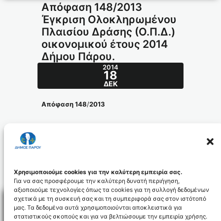
Απόφαση 148/2013
Έγκριση Ολοκληρωμένου
Πλαισίου Δράσης (Ο.Π.Δ.)
οικονομικού έτους 2014
Δήμου Πάρου.
2014
18
ΔΕΚ
Απόφαση 148
/
2013
Θέμα
: Έγκριση Ολοκληρωμένου Πλαισίου
Δράσης (Ο.Π.Δ.) οικονομικού έτους 2014
Δήμου Πάρου.
apofasi_148.2013_id3040
Χρησιμοποιούμε cookies για την καλύτερη εμπειρία σας.
Για να σας προσφέρουμε την καλύτερη δυνατή περιήγηση,
αξιοποιούμε τεχνολογίες όπως τα cookies για τη συλλογή δεδομένων
σχετικά με τη συσκευή σας και τη συμπεριφορά σας στον ιστότοπό
μας. Τα δεδομένα αυτά χρησιμοποιούνται αποκλειστικά για
στατιστικούς σκοπούς και για να βελτιώσουμε την εμπειρία χρήσης.
Facebo