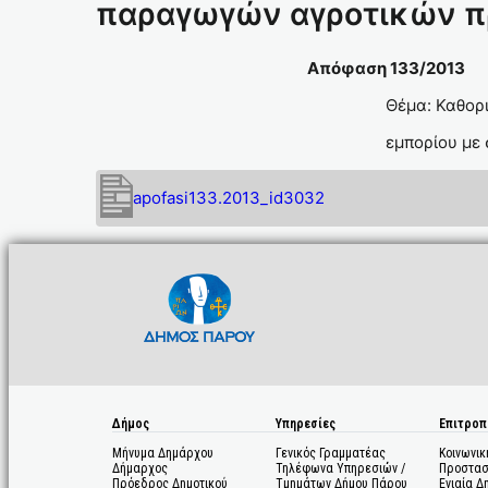
παραγωγών αγροτικών πρ
Απόφαση 1
Θέμα: Καθορ
εμπορίου με
apofasi133.2013_id3032
Δήμος
Υπηρεσίες
Επιτροπ
Μήνυμα Δημάρχου
Γενικός Γραμματέας
Κοινωνικ
Δήμαρχος
Τηλέφωνα Υπηρεσιών /
Προστασ
Πρόεδρος Δημοτικού
Τμημάτων Δήμου Πάρου
Ενιαία Δ