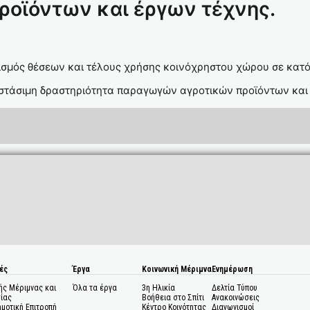
οϊόντων και έργων τέχνης.
33/2013
ισμός θέσεων και τέλους χρήσης κοινόχρηστου χώρου σε κατό
 στάσιμη δραστηριότητα παραγωγών αγροτικών προϊόντων και
ές
Έργα
Κοινωνική Μέριμνα
Ενημέρωση
ής Μέριμνας και
Όλα τα έργα
3η Ηλικία
Δελτία Τύπου
ίας
Βοήθεια στο Σπίτι
Ανακοινώσεις
ημοτική Επιτροπή
Κέντρο Κοινότητας
Διαγωνισμοί