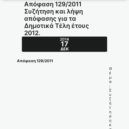
Απόφαση 129/2011
Συζήτηση και λήψη
απόφασης για τα
Δημοτικά Τέλη έτους
2012.
2014
17
ΔΕΚ
Απόφαση 129/2011
Θ
έ
μ
α
:
Σ
υ
ζ
ή
τ
η
σ
η
κ