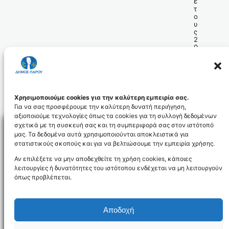
έ
τ
ο
υ
ς
2
0
1
2
.
apofasi_129.2011_id2891
Χρησιμοποιούμε cookies για την καλύτερη εμπειρία σας.
Για να σας προσφέρουμε την καλύτερη δυνατή περιήγηση,
αξιοποιούμε τεχνολογίες όπως τα cookies για τη συλλογή δεδομένων
σχετικά με τη συσκευή σας και τη συμπεριφορά σας στον ιστότοπό
μας. Τα δεδομένα αυτά χρησιμοποιούνται αποκλειστικά για
στατιστικούς σκοπούς και για να βελτιώσουμε την εμπειρία χρήσης.
Facebo
Αν επιλέξετε να μην αποδεχθείτε τη χρήση cookies, κάποιες
λειτουργίες ή δυνατότητες του ιστότοπου ενδέχεται να μη λειτουργούν
όπως προβλέπεται.
NEWSLETTER
Αποδοχή