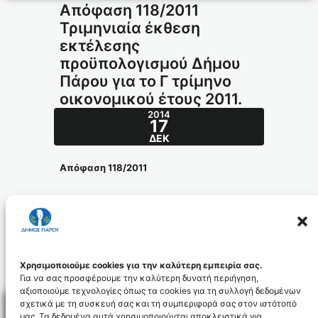
Απόφαση 118/2011
Τριμηνιαία έκθεση
εκτέλεσης
προϋπολογισμού Δήμου
Πάρου για το Γ τρίμηνο
οικονομικού έτους 2011.
2014
17
ΔΕΚ
Απόφαση 118/2011
Θέμα: Τριμηνιαία έκθεση εκτέλεσης
προϋπολογισμού Δήμου Πάρου για το Γ
τρίμηνο οικονομικού έτους 2011.
apofasi_118.2011_id2883
Χρησιμοποιούμε cookies για την καλύτερη εμπειρία σας.
Για να σας προσφέρουμε την καλύτερη δυνατή περιήγηση,
αξιοποιούμε τεχνολογίες όπως τα cookies για τη συλλογή δεδομένων
σχετικά με τη συσκευή σας και τη συμπεριφορά σας στον ιστότοπό
μας. Τα δεδομένα αυτά χρησιμοποιούνται αποκλειστικά για